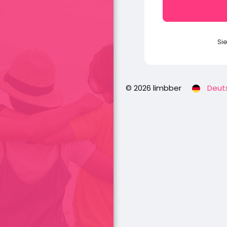
Si
© 2026 limbber
Deut